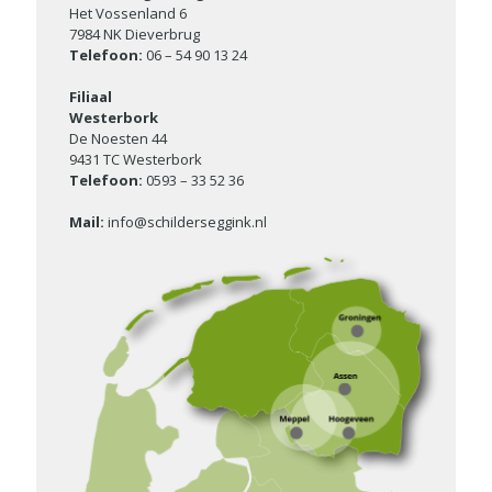
Het Vossenland 6
7984 NK Dieverbrug
Telefoon:
06 – 54 90 13 24
Filiaal
Westerbork
De Noesten 44
9431 TC Westerbork
Telefoon:
0593 – 33 52 36
Mail:
info@schilderseggink.nl