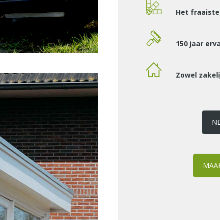
Het fraaist
150 jaar erv
Zowel zakelij
N
MAAK