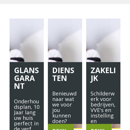
GLANS
DIENS
ZAKELI
GARA
TEN
JK
NT
Benieuwd
Schilderw
naar wat
erk voor
Onderhou
we voor
bedrijven,
dsplan, 10
jou
VVE's en
Jaar lang
kunnen
instelling
uw huis
doen?
en
perfect in
de verf.