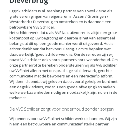
Dieverbrug
Eggink schilders is al jarenlang partner van zowel kleine als
grote verenigingen van eigenaren in Assen / Groningen /
Westerbork / Dieverbrug en omstreken en is daarmee een
betrouwbare VvE Schilder.
Het schilderwerk dat u als VvE laat uitvoeren is altijd een grote
kostenpost op uw begroting en daarom is het van essentieel
belang dat dit op een goede manier wordt uitgevoerd. Het is
echter denkbaar dat het voor u lastig is om te bepalen wat
daadwerkelijk 'goed schilderwerk' is. Om deze reden zijn wij
naast VvE schilder ook vooral partner voor uw onderhoud. Om
onze partnerrol te bereiken ondersteunen wij als VvE schilder
uw VvE niet alleen met ons prachtige schilderwerk, gerichte
communicatie met de bewoners en een interactief platform.
Wij doen dit omdat wij geloven dat u vooral geholpen bent met
een degelijk advies, zodat u een goede afweging kan maken
welke werkzaamheden nodig en noodzakelijk zijn, nu en in de
toekomst.
De VvE Schilder zorgt voor onderhoud zonder zorgen
Wij nemen voor uw VvE al het schilderwerk uit handen. Wij zijn
hierin een betrouwbare en communicatief sterke partner.